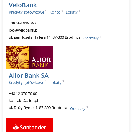
VeloBank
1
3
1
Kredyty gotówkowe
Konto
Lokaty
+48 664 919 797
iod@velobank.pl
ul. gen. Józefa Hallera 14, 87-300 Brodnica
1
Oddziały
Alior Bank SA
1
2
Kredyty gotówkowe
Lokaty
+48 12 370 70 00
kontakt@alior.pl
ul. Duży Rynek 1, 87-300 Brodnica
2
Oddziały