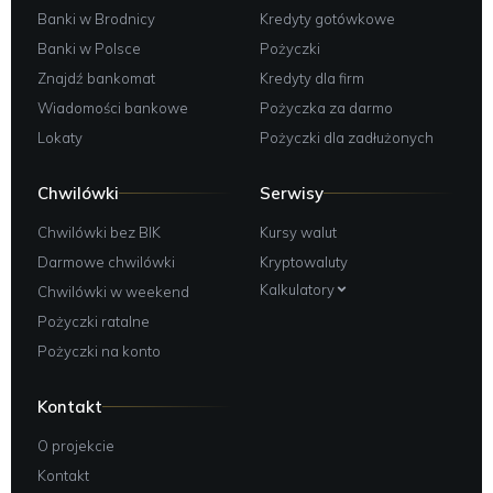
Banki w Brodnicy
Kredyty gotówkowe
Banki w Polsce
Pożyczki
Znajdź bankomat
Kredyty dla firm
Wiadomości bankowe
Pożyczka za darmo
Lokaty
Pożyczki dla zadłużonych
Chwilówki
Serwisy
Chwilówki bez BIK
Kursy walut
Darmowe chwilówki
Kryptowaluty
Kalkulatory
Chwilówki w weekend
Pożyczki ratalne
Pożyczki na konto
Kontakt
O projekcie
Kontakt