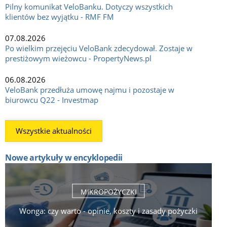
Pilny komunikat VeloBanku. Dotyczy wszystkich
klientów bez wyjątku - RMF FM
07.08.2026
Po wielkim przejęciu VeloBank zdecydował. Zostaje w
prestiżowym wieżowcu - PropertyNews.pl
06.08.2026
VeloBank przedłuża umowę najmu i pozostaje w
biurowcu Q22 - Investmap
Wszystkie aktualności
Nowe artykuły w encyklopedii
MIKROPOŻYCZKI
Wonga: czy warto - opinie, koszty i zasady pożyczki