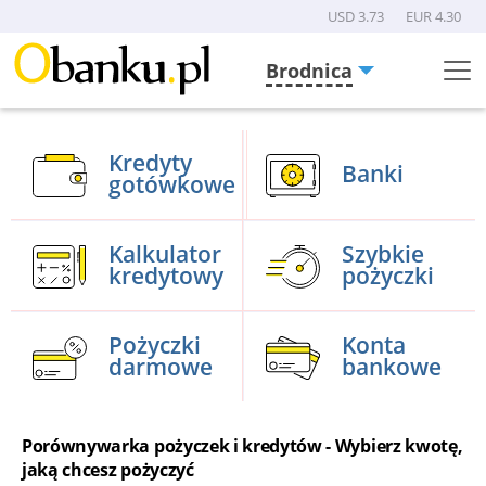
USD 3.73
EUR 4.30
Brodnica
Menu
Burger
Kredyty
Banki
gotówkowe
Kalkulator
Szybkie
kredytowy
pożyczki
Pożyczki
Konta
darmowe
bankowe
Porównywarka pożyczek i kredytów - Wybierz kwotę,
jaką chcesz pożyczyć