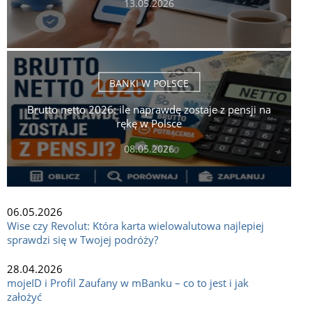
13.05.2026
BANKI W POLSCE
Brutto netto 2026: ile naprawdę zostaje z pensji na
rękę w Polsce
08.05.2026
06.05.2026
Wise czy Revolut: Która karta wielowalutowa najlepiej
sprawdzi się w Twojej podróży?
28.04.2026
mojeID i Profil Zaufany w mBanku – co to jest i jak
założyć