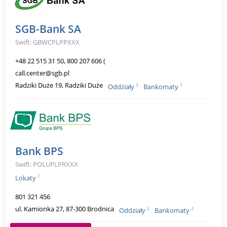
SGB-Bank SA
Swift: GBWCPLPPXXX
+48 22 515 31 50, 800 207 606 (
call.center@sgb.pl
Radziki Duże 19, Radziki Duże
3
1
Oddziały
Bankomaty
Bank BPS
Swift: POLUPLPRXXX
1
Lokaty
801 321 456
ul. Kamionka 27, 87-300 Brodnica
2
2
Oddziały
Bankomaty