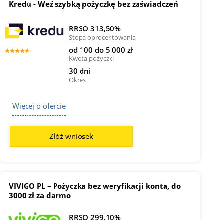
Kredu - Weź szybką pożyczkę bez zaświadczeń
RRSO 313,50%
Stopa oprocentowania
od 100 do 5 000 zł
Kwota pożyczki
30 dni
Okres
Więcej o ofercie
Złóż wniosek
VIVIGO PL – Pożyczka bez weryfikacji konta, do
3000 zł za darmo
RRSO 299.10%