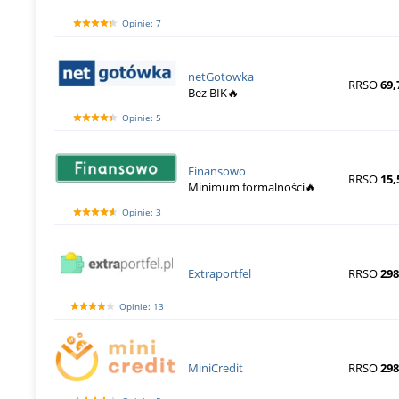
Opinie: 7
netGotowka
RRSO
69,
Bez BIK🔥
Opinie: 5
Finansowo
RRSO
15,
Minimum formalności🔥
Opinie: 3
Extraportfel
RRSO
29
Opinie: 13
MiniCredit
RRSO
29