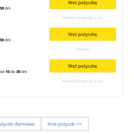
Weź pożyczkę
30
dni
Aventus Group Sp. z o.o.
Weź pożyczkę
30
dni
InstaFin
Weź pożyczkę
od
10
do
30
dni
Aventus Group Sp. z o.o.
ożyczki darmowe
Inne pożyczki >>