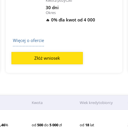
Kwota pożyczki
30 dni
Okres
🔥 0% dla kwot od 4 000
Więcej o ofercie
Złóż wniosek
Kwota
Wiek kredytobiorcy
,46
%
od
500
do
5 000
zł
od
18
lat