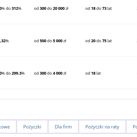
0
% do
312
%
od
300
do
20 000
zł
od
18
do
73
lat
,32
%
od
500
do
5 000
zł
od
20
do
75
lat
0
% do
299.3
%
od
300
do
4 000
zł
od
18
lat
kowe
Pożyczki
Dla firm
Pożyczki na raty
P