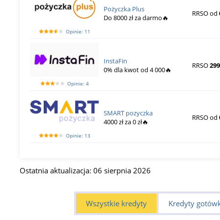
Pożyczka Plus
RRSO od
Do 8000 zł za darmo🔥
Opinie: 11
InstaFin
RRSO
299
0% dla kwot od 4 000🔥
Opinie: 4
SMART pozyczka
RRSO od
4000 zł za 0 zł🔥
Opinie: 13
Ostatnia aktualizacja: 06 sierpnia 2026
Wszystkie kredyty
Kredyty gotów