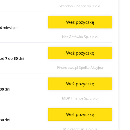
Wandoo Finance sp. z o.o.
Weź pożyczkę
4
miesiące
Net Gotówka Sp. z o.o.
Weź pożyczkę
od
7
do
30
dni
Finansowo.pl Spółka Akcyjna
Weź pożyczkę
30
dni
MDP Finance Sp. z o.o.
Weź pożyczkę
30
dni
Minicredit sp. z o.o. s