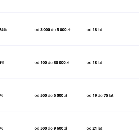
74
%
od
3 000
do
5 000
zł
od
18
lat
5
%
od
100
do
30 000
zł
od
18
lat
8
%
od
500
do
5 000
zł
od
19
do
75
lat
8
%
od
500
do
9 600
zł
od
21
lat