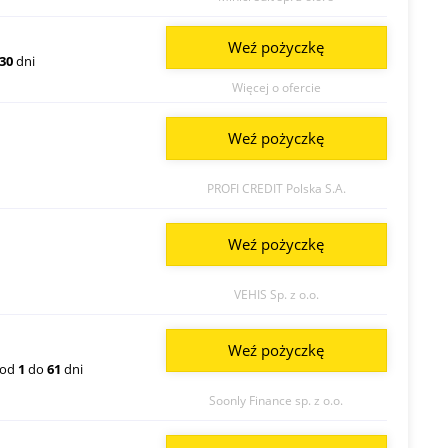
Weź pożyczkę
30
dni
Więcej o ofercie
Weź pożyczkę
PROFI CREDIT Polska S.A.
Weź pożyczkę
VEHIS Sp. z o.o.
Weź pożyczkę
od
1
do
61
dni
Soonly Finance sp. z o.o.