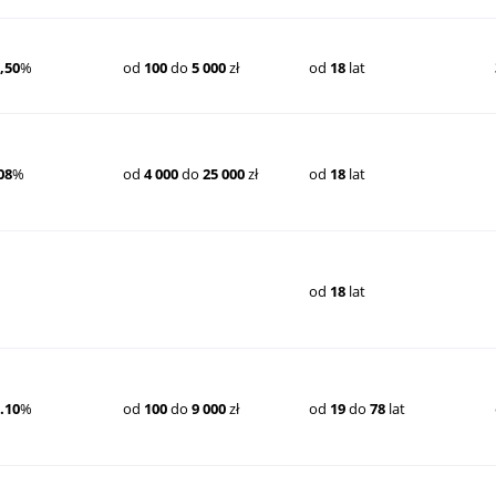
,50
%
od
100
do
5 000
zł
od
18
lat
08
%
od
4 000
do
25 000
zł
od
18
lat
od
18
lat
.10
%
od
100
do
9 000
zł
od
19
do
78
lat