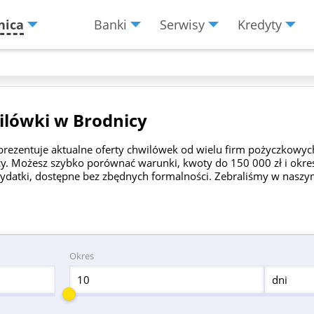
nica
Banki
Serwisy
Kredyty
Menu
Burger
lówki w Brodnicy
prezentuje aktualne oferty chwilówek od wielu firm pożyczkow
y. Możesz szybko porównać warunki, kwoty do 150 000 zł i okres
ydatki, dostępne bez zbędnych formalności. Zebraliśmy w naszym
Okres
dni