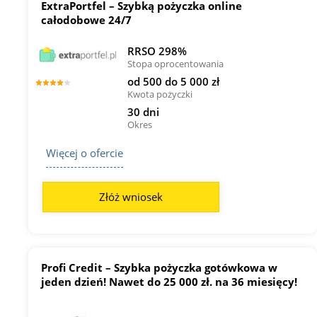
ExtraPortfel – Szybką pożyczka online
całodobowe 24/7
RRSO 298%
Stopa oprocentowania
od 500 do 5 000 zł
Kwota pożyczki
30 dni
Okres
Więcej o ofercie
Złóż wniosek
Profi Credit – Szybka pożyczka gotówkowa w
jeden dzień! Nawet do 25 000 zł. na 36 miesięcy!