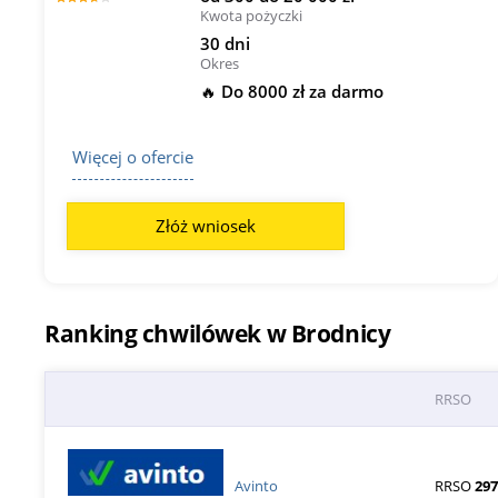
Kwota pożyczki
30 dni
Okres
🔥 Do 8000 zł za darmo
Więcej o ofercie
Złóż wniosek
Ranking chwilówek w Brodnicy
RRSO
Avinto
RRSO
297